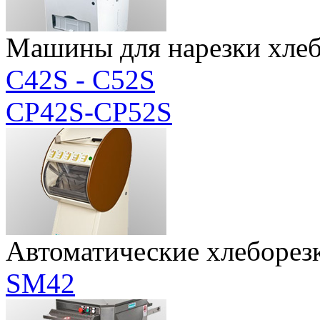
Машины для нарезки хлеба
C42S - C52S
CP42S-CP52S
Автоматические хлеборез
SM42