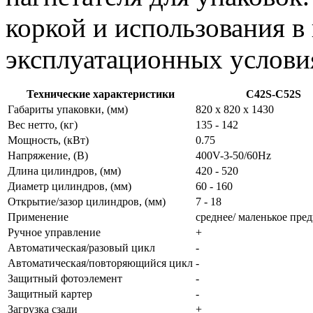
коркой и использования в
эксплуатационных услови
Технические характеристики
C42S-C52S
Габариты упаковки, (мм)
820 x 820 x 1430
Вес нетто, (кг)
135 - 142
Мощность, (кВт)
0.75
Напряжение, (В)
400V-3-50/60Hz
Длина цилиндров, (мм)
420 - 520
Диаметр цилиндров, (мм)
60 - 160
Открытие/зазор цилиндров, (мм)
7 - 18
Применение
среднее/ маленькое пре
Ручное управление
+
Автоматическая/разовый цикл
-
Автоматическая/повторяющийся цикл
-
Защитный фотоэлемент
-
Защитный картер
-
Загрузка сзади
+