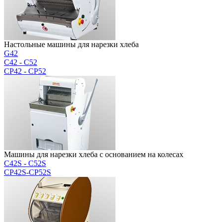
Настольные машины для нарезки хлеба
G42
C42 - C52
CP42 - CP52
Машины для нарезки хлеба с основанием на колесах
C42S - C52S
CP42S-CP52S