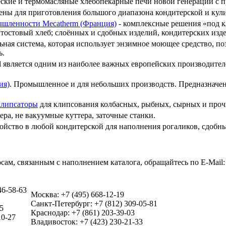
ские и термомасляные хлебопекарные печи новой генерации с
ены для приготовления большого диапазона кондитерской и ку
ышленности Mecatherm (Франция)
- комплексные решения «под к
, тостовый хлеб; слоённых и сдобных изделий, кондитерских изд
ьная система, которая использует энзимное моющее средство, п
ь.
il является одним из наиболее важных европейских производите
ия)
. Промышленное и для небольших производств. Предназначен
клипсаторы
для клипсования колбасных, рыбных, сырных и проч
ера, не вакуумные куттера, заточные станки.
ойство в любой кондитерской для наполнения рогаликов, сдобны
сам, связанным с наполнением каталога, обращайтесь по E-Mail
46-58-63
Москва: +7 (495) 668-12-19
Санкт-Петербург: +7 (812) 309-05-81
5
Краснодар: +7 (861) 203-39-03
10-27
Владивосток: +7 (423) 230-21-33