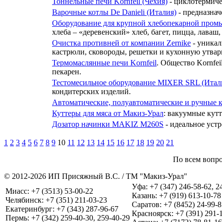
Тоннельные печи Kornfeil (Чехия)
- циклотермиче
Варочные котлы De Danieli (Италия)
- предназнач
Оборудование для крупной хлебопекарной пром
хлеба – «деревенский» хлеб, багет, пицца, лаваш
Очистка противней от компании Zernike
- уникал
кастрюли, сковороды, решетки и кухонную утвар
Термомаслянные печи Kornfeil
. Общество Kornfe
пекарен.
Тестомесильное оборудование MIXER SRL (Итал
кондитерских изделий.
Автоматические, полуавтоматические и ручные 
Куттеры для мяса от Макиз-Урал
: вакуумные кутт
Дозатор начинки MAKIZ M260S
- идеальное устр
1
2
3
4
5
6
7
8
9
10
11
12
13
14
15
16
17
18
19
20
21
По всем вопро
© 2012-2026 ИП Присяжный В.С. / ТМ "Макиз-Урал"
Уфа: +7 (347) 246-58-62, 2
Миасс: +7 (3513) 53-00-22
Казань: +7 (919) 613-10-78
Челябинск: +7 (351) 211-03-23
Саратов: +7 (8452) 24-99-8
Екатеринбург: +7 (343) 287-96-67
Красноярск: +7 (391) 291-
Пермь: +7 (342) 259-40-30, 259-40-29