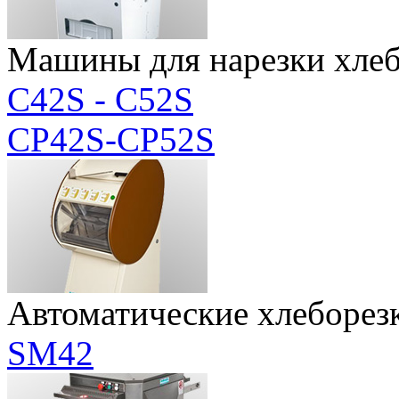
Машины для нарезки хлеба
C42S - C52S
CP42S-CP52S
Автоматические хлеборез
SM42