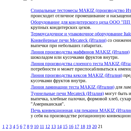
Спиральные тестомесы MAKIZ (производство Ит
происходит отличное промешивание и насыщени
Оборудование для кондитерского цеха ООО "П
крупных кондитерских цехов.
Термоусадочное и упаковочное оборудование Itald
Конвейерные печи Mecateck (Италия)
со сниженн
выпечки при небольших габаритах.
Линия производства маффинов MAKIZ (Италия)
шоколадом или кусочками фруктов внутри.
Линия производства слоеного теста MAKIZ (Ита
потребности и может приспосабливаться к имею
Линия производства кексов MAKIZ (Италия)
пре
кусочками фруктов внутри.
Линия ламинации теста MAKIZ (Италия)
для лам
Туннельные печи Mecateck (Италия)
могут быть и
выпечка, хлебные палочки, формовой хлеб, сухар
"Американская".
Печь конвекционная для пекарни MAKIZ (Итали
у себя на производстве ротационную конвекционн
1
2
3
4
5
6
7
8
9
10
11
12
13
14
15
16
17
18
19
20
21