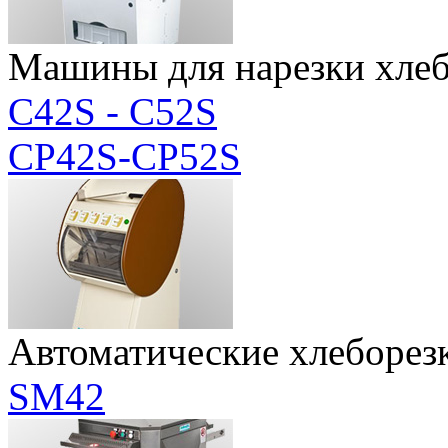
Машины для нарезки хлеба
C42S - C52S
CP42S-CP52S
Автоматические хлеборез
SM42